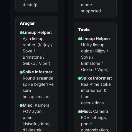
desteği
mode
supported
Araçlar
Tools
Lineup Helper:
Ajan lineup
Lineup Helper:
rehberi (Killjoy /
Utility lineup
Sova /
guide (Killjoy /
Brimstone /
Sova /
Gekko / Viper)
Brimstone /
Gekko / Viper)
Spike Informer:
Round sırasında
Spike Informer:
spike bilgileri ve
Real-time spike
süre
information &
hesaplamaları
time
calculations
Misc:
Kamera
FOV ayarı,
Misc:
Camera
panel
FOV settings,
kişiselleştirme,
panel
dil destekli
customization,