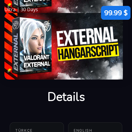
Ultra | 30 Days
99.99 $
Details
TÜRKÇE
ENGLISH