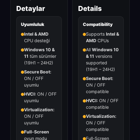
Detaylar
Details
Uyumluluk
Compatibility
Intel & AMD
Supports
Intel &
CPU desteği
AMD
CPUs
Windows 10 &
All
Windows 10
11
tüm sürümler
& 11
versions
(19H1 – 24H2)
supported
(19H1 – 24H2)
Secure Boot:
ON / OFF
Secure Boot:
uyumlu
ON / OFF
compatible
HVCI:
ON / OFF
uyumlu
HVCI:
ON / OFF
compatible
Virtualization:
ON / OFF
Virtualization:
uyumlu
ON / OFF
compatible
Full-Screen
oyun modu
Full-Screen