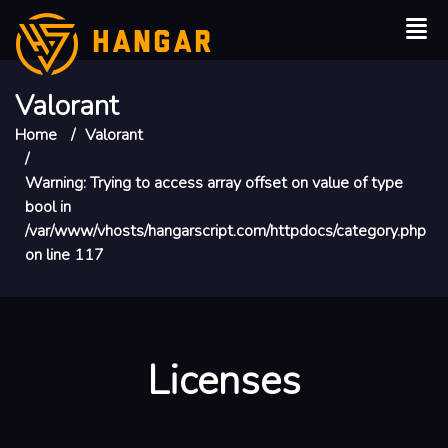
HANGAR
Valorant
Home
Valorant
Warning
: Trying to access array offset on value of type
bool in
/var/www/vhosts/hangarscript.com/httpdocs/category.php
on line
117
Licenses