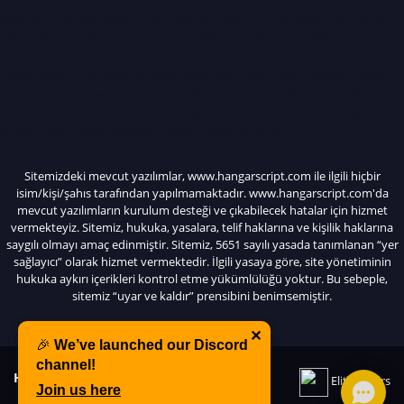
valorant ban atmayan hile , valorant bansız hile, valorant hileleri,
valorant hile satın al, all game spoofer, valorant spoofer, valorant
spoof, valorant hwid ban kaldırma, apex hack , apex cheat, apex
hacks, apex hile, apex aimbot, apex wallhack, apex spoofer, hwid
ban kaldırma, hwid ban, ban kaldırma, rust cheat, rust hack, rust
hacks, rust cheats, rust hile, pubg cheat, pubg cheats, pubg hack,
pubg hacks, fivem spoofer, fivem hwid remove
Sitemizdeki mevcut yazılımlar, www.hangarscript.com ile ilgili hiçbir
isim/kişi/şahıs tarafından yapılmamaktadır. www.hangarscript.com'da
mevcut yazılımların kurulum desteği ve çıkabilecek hatalar için hizmet
vermekteyiz. Sitemiz, hukuka, yasalara, telif haklarına ve kişilik haklarına
saygılı olmayı amaç edinmiştir. Sitemiz, 5651 sayılı yasada tanımlanan “yer
sağlayıcı” olarak hizmet vermektedir. İlgili yasaya göre, site yönetiminin
hukuka aykırı içerikleri kontrol etme yükümlülüğü yoktur. Bu sebeple,
sitemiz “uyar ve kaldır” prensibini benimsemiştir.
✕
🎉
We’ve launched our Discord
channel!
HangarScript
© All Rights Reserved.
Elitepvpers
Join us here