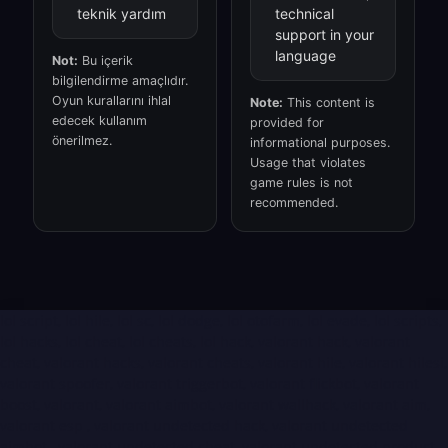
teknik yardım
technical
support in your
language
Not:
Bu içerik
bilgilendirme amaçlıdır.
Oyun kurallarını ihlal
Note:
This content is
edecek kullanım
provided for
önerilmez.
informational purposes.
Usage that violates
game rules is not
recommended.
lol script, lol hile, lol sc, lol dodge, lol otofarm, lol evade, lol scripts,
lol hacks, lol cheat, lol cheats, lol hack, valorant hack, valorant
cheat, valorant hacks, valorant cheats, valorant hile, valorant hilesi,
valorant spoofer, valorant triggerbot, valorant flickbot, valorant
boost, valorant, valorant aimbot, valorant wallhack, valorant aim,
valorant esp , valorant undetected hack, valorant undetected
aimbot , valorant undetected cheat, valorant undetected product,